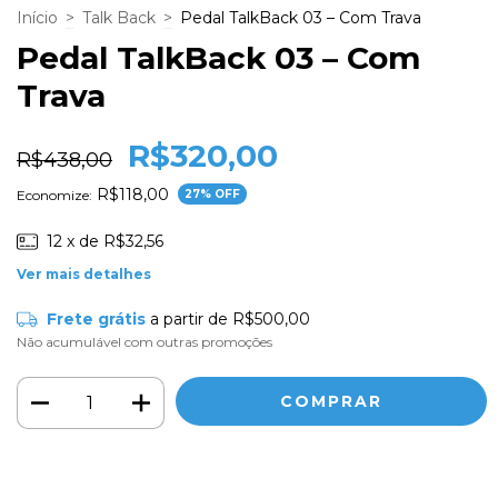
Início
>
Talk Back
>
Pedal TalkBack 03 – Com Trava
Pedal TalkBack 03 – Com
Trava
R$320,00
R$438,00
R$118,00
Economize:
27
% OFF
12
x de
R$32,56
Ver mais detalhes
Frete grátis
a partir de
R$500,00
Não acumulável com outras promoções
Meios de envio
ALTERAR CEP
Entregas para o CEP: