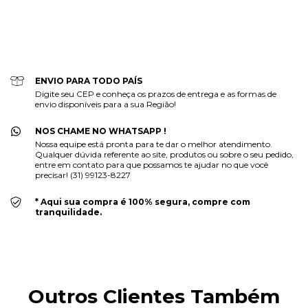
CALCULAR
Faça login
e use seus dados de entrega
Não sei meu CEP
ENVIO PARA TODO PAÍS
Digite seu CEP e conheça os prazos de entrega e as formas de
envio disponíveis para a sua Região!
NOS CHAME NO WHATSAPP !
Nossa equipe está pronta para te dar o melhor atendimento.
Qualquer dúvida referente ao site, produtos ou sobre o seu pedido,
entre em contato para que possamos te ajudar no que você
precisar! (31) 99123-8227
* Aqui sua compra é 100% segura, compre com
tranquilidade.
Outros Clientes Também